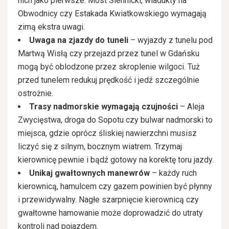
nich jako pierwsze. Most Siennicki, wiadukty na
Obwodnicy czy Estakada Kwiatkowskiego wymagają
zimą ekstra uwagi.
Uwaga na zjazdy do tuneli
– wyjazdy z tunelu pod
Martwą Wisłą czy przejazd przez tunel w Gdańsku
mogą być oblodzone przez skroplenie wilgoci. Tuż
przed tunelem redukuj prędkość i jedź szczególnie
ostrożnie.
Trasy nadmorskie wymagają czujności
– Aleja
Zwycięstwa, droga do Sopotu czy bulwar nadmorski to
miejsca, gdzie oprócz śliskiej nawierzchni musisz
liczyć się z silnym, bocznym wiatrem. Trzymaj
kierownicę pewnie i bądź gotowy na korektę toru jazdy.
Unikaj gwałtownych manewrów
– każdy ruch
kierownicą, hamulcem czy gazem powinien być płynny
i przewidywalny. Nagłe szarpnięcie kierownicą czy
gwałtowne hamowanie może doprowadzić do utraty
kontroli nad pojazdem.