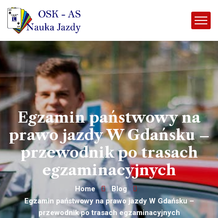
Egzamin państwowy na
prawo jazdy W Gdańsku –
przewodnik po trasach
egzaminacyjnych
Home
Blog
Egzamin państwowy na prawo jazdy W Gdańsku –
przewodnik po trasach egzaminacyjnych